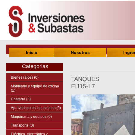
Inicio
Nosotros
Ingre
Categorias
Bienes raices (0)
TANQUES
EI115-L7
Mobiliario y equipo de oficina
(1)
Chatarra (3)
Aprovechables Industriales (0)
Maquinaria y equipos (0)
Transporte (0)
Eléctrico, electrónico y