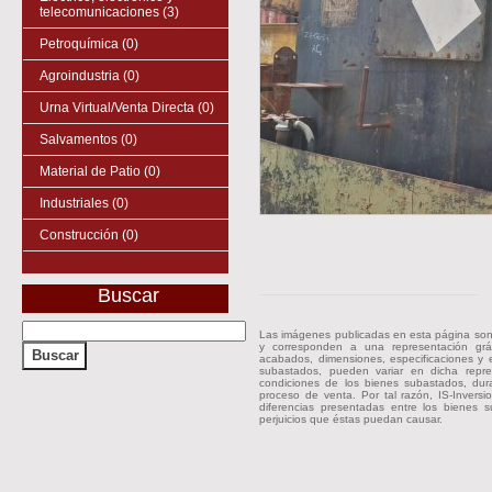
telecomunicaciones (3)
Petroquímica (0)
Agroindustria (0)
Urna Virtual/Venta Directa (0)
Salvamentos (0)
Material de Patio (0)
Industriales (0)
Construcción (0)
Buscar
Las imágenes publicadas en esta página son
y corresponden a una representación gráf
acabados, dimensiones, especificaciones y e
subastados, pueden variar en dicha repres
condiciones de los bienes subastados, dur
proceso de venta. Por tal razón, IS-Inver
diferencias presentadas entre los bienes s
perjuicios que éstas puedan causar.