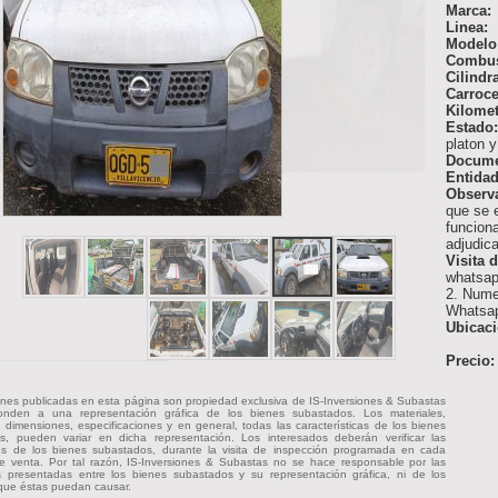
Marca:
Linea:
Modelo
Combus
Cilindr
Carroce
Kilomet
Estado
platon 
Docum
Entidad
Observ
que se 
funcion
adjudica
Visita 
whatsap
2. Nume
Whatsa
Ubicac
Precio:
nes publicadas en esta página son propiedad exclusiva de IS-Inversiones & Subastas
onden a una representación gráfica de los bienes subastados. Los materiales,
dimensiones, especificaciones y en general, todas las características de los bienes
s, pueden variar en dicha representación. Los interesados deberán verificar las
es de los bienes subastados, durante la visita de inspección programada en cada
e venta. Por tal razón, IS-Inversiones & Subastas no se hace responsable por las
as presentadas entre los bienes subastados y su representación gráfica, ni de los
 que éstas puedan causar.