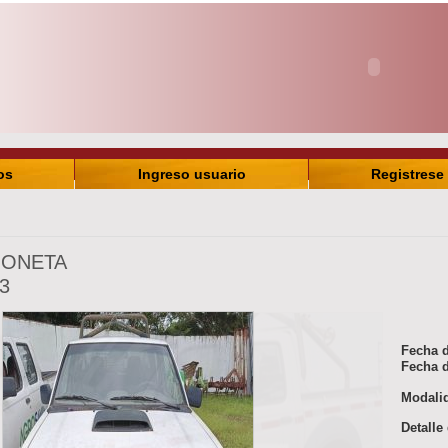
os
Ingreso usuario
Registrese
IONETA
3
Fecha d
Fecha d
Modali
Detalle