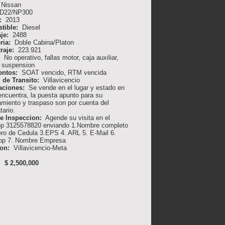
Nissan
D22/NP300
:
2013
tible:
Diesel
aje:
2488
ria:
Doble Cabina/Platon
raje:
223.921
:
No operativo, fallas motor, caja auxiliar,
y suspension
entos:
SOAT vencido, RTM vencida
 de Transito:
Villavicencio
aciones:
Se vende en el lugar y estado en
encuentra, la puesta apunto para su
amiento y traspaso son por cuenta del
tario.
de Inspeccion:
Agende su visita en el
p 3125578820 enviando 1.Nombre completo
ro de Cedula 3.EPS 4. ARL 5. E-Mail 6.
pp 7. Nombre Empresa
ion:
Villavicencio-Meta
 $ 2,500,000