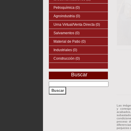
Petroquímica (0)
Agroindustria (0)
Urna Virtual/Venta Directa (0)
Salvamentos (0)
Material de Patio (0)
Industriales (0)
Construcción (0)
Buscar
Las imáge
y corresp
acabados, 
subastado
condicion
proceso d
diferenci
perjuicios