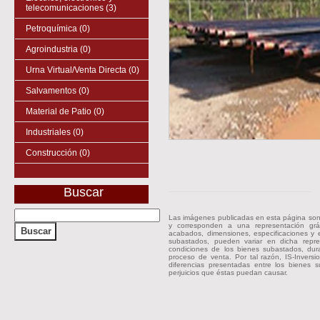
telecomunicaciones (3)
Petroquímica (0)
Agroindustria (0)
Urna Virtual/Venta Directa (0)
Salvamentos (0)
Material de Patio (0)
Industriales (0)
Construcción (0)
Buscar
Las imágenes publicadas en esta página son
y corresponden a una representación gráf
acabados, dimensiones, especificaciones y e
subastados, pueden variar en dicha repres
condiciones de los bienes subastados, dur
proceso de venta. Por tal razón, IS-Inver
diferencias presentadas entre los bienes s
perjuicios que éstas puedan causar.