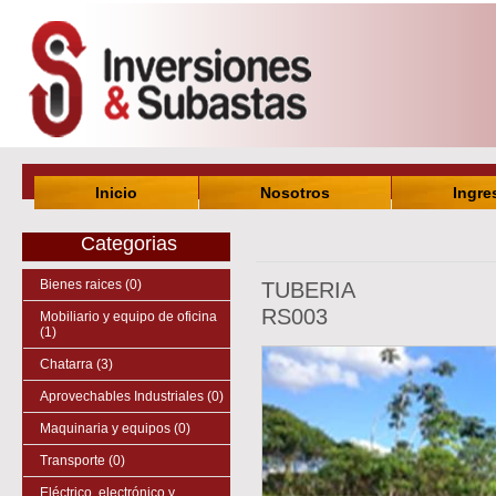
Inicio
Nosotros
Ingre
Categorias
Bienes raices (0)
TUBERIA
RS003
Mobiliario y equipo de oficina
(1)
Chatarra (3)
Aprovechables Industriales (0)
Maquinaria y equipos (0)
Transporte (0)
Eléctrico, electrónico y