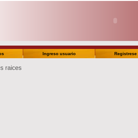
os
Ingreso usuario
Registrese
s raices