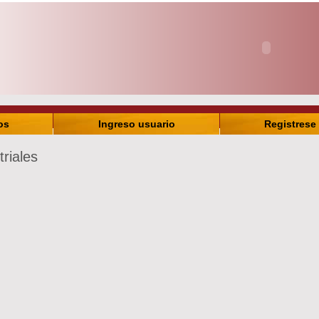
os
Ingreso usuario
Registrese
triales